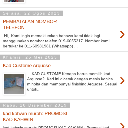
Selasa, 22 Ogos 2023
PEMBATALAN NOMBOR
›
TELEFON
Hi, Kami ingin memaklumkan bahawa kami tidak lagi
menggunakan nombor telefon 019-6055217. Nombor kami
bertukar ke 011-60981981 (Whatsapp) ...
Khamis, 25 Mei 2023
Kad Custome Arquose
›
KAD CUSTOME Kenapa harus memilih kad
Arquose?. Kad ini dicetak dengan mesin konica
minolta dan mempunyai finishing Arquose. Sesuai
untuk...
Rabu, 18 Disember 2019
kad kahwin murah: PROMOSI
›
KAD KAHWIN
kad kahwin murah: PROMOSI KAD KAHWIN : Promosi kad