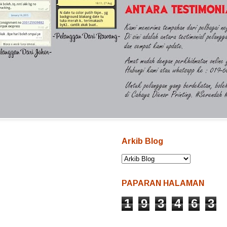
Arkib Blog
PAPARAN HALAMAN
1
9
3
4
6
3