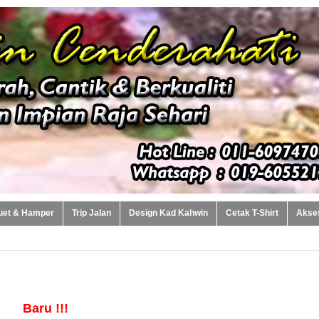
uet & Hamper
Trip Jalan
Design Kad Kahwin
Cetak T-Shirt
Akse
 3
Baru !!!